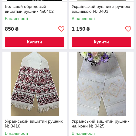
Большой обрядовый
Український рушник з ручною
вишитый рушник №0402
вишивкою № 0403
В наявності
В наявності
850
1 150
₴
₴
Купити
Купити
Український вишитий рушник
Український вишитий рушник
№ 0416
на ікони № 0425
В наявності
В наявності