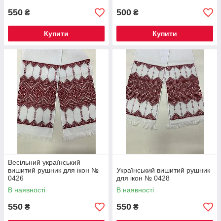
550
500
₴
₴
Купити
Купити
Весільний український
вишитий рушник для ікон №
Український вишитий рушник
0426
для ікон № 0428
В наявності
В наявності
550
550
₴
₴