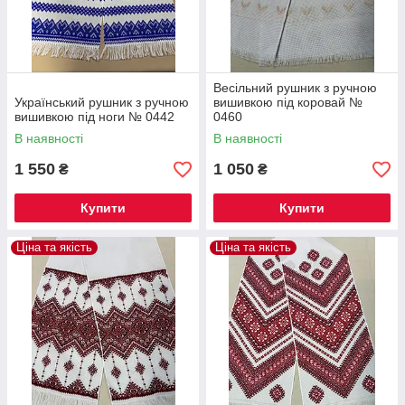
Весільний рушник з ручною
Український рушник з ручною
вишивкою під коровай №
вишивкою під ноги № 0442
0460
В наявності
В наявності
1 550
1 050
₴
₴
Купити
Купити
Ціна та якість
Ціна та якість