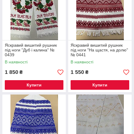
Яскравий вишитий рушник
Яскравий вишитий рушник
під ноги "Дуб і калина" №
під ноги "На щастя, на долю"
0439
№ 0441
В наявності
В наявності
1 850
1 550
₴
₴
Купити
Купити