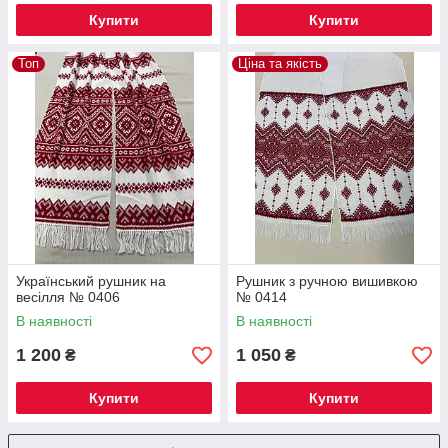
Купити
Купити
Топ
Ціна та якість
Український рушник на
Рушник з ручною вишивкою
весілля № 0406
№ 0414
В наявності
В наявності
1 200
1 050
₴
₴
Купити
Купити