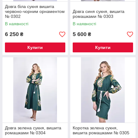
Довга біла сукня вишита
червоно-чорним орнаментом
Довга синя сукня, вишита
№ 0302
ромашками № 0303
В наявності
В наявності
6 250
5 600
₴
₴
Купити
Купити
Довга зелена сукня, вишита
Коротка зелена сукня,
ромашками № 0304
вишита ромашками № 0305