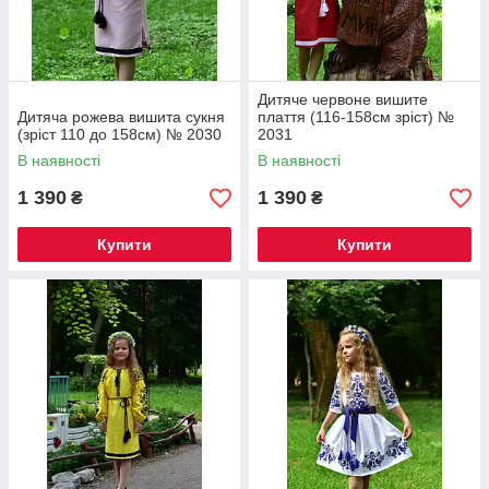
Дитяче червоне вишите
Дитяча рожева вишита сукня
плаття (116-158см зріст) №
(зріст 110 до 158см) № 2030
2031
В наявності
В наявності
1 390
1 390
₴
₴
Купити
Купити