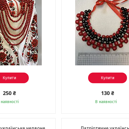
Купити
Купити
250 ₴
130 ₴
 наявності
В наявності
 українське червоне
Патріотичне українс