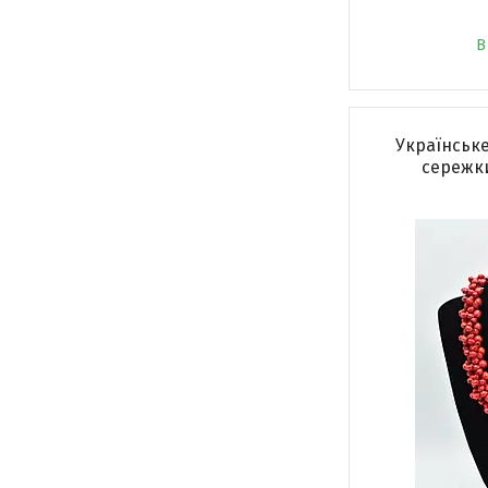
В
Українське
сережки