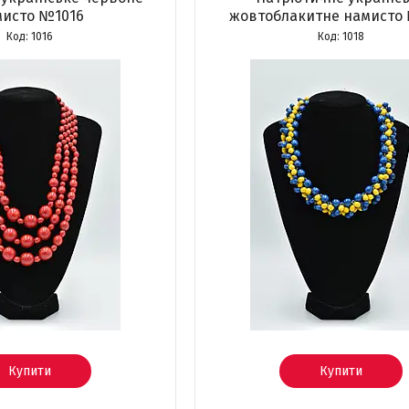
мисто №1016
жовтоблакитне намисто
1016
1018
Купити
Купити