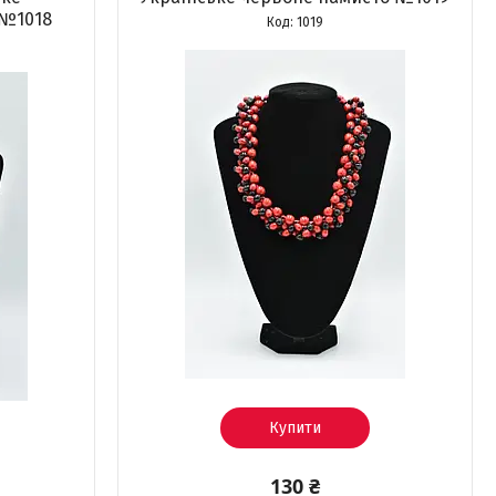
 №1018
1019
Купити
130 ₴