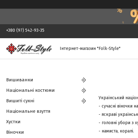
+380 (97) 542-93-35
Інтернет-магазин "Folk-Style"
Вишиванки
Національні костюми
Український націо
Вишиті сукні
- сучасні віночки н
Національне взуття
- яскраві українсь
Хустки
- головні убори з х
- намиста, коралі.
Віночки