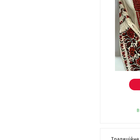
В
Традиційне