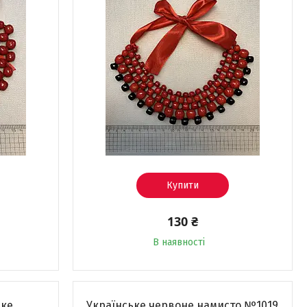
Купити
130 ₴
В наявності
ьке
Українське червоне намисто №1019