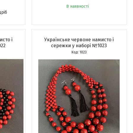
В наявності
дріб
исто і
Українське червоне намисто і
022
сережки у наборі №1023
1023