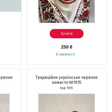
Купити
250 ₴
В наявності
ервоне
Традиційне українське червоне
намисто №1015
1015