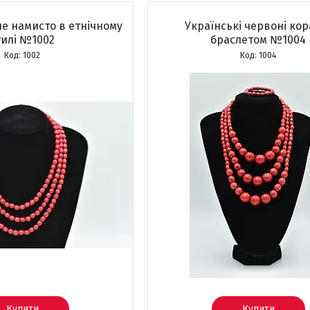
е намисто в етнічному
Українські червоні кор
тилі №1002
браслетом №1004
1002
1004
Купити
Купити