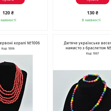
120 ₴
130 ₴
 наявності
В наявності
червоні коралі №1006
Дитяче українське весе
намисто з браслетом №
1006
1007