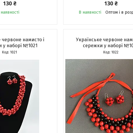
130 ₴
130 ₴
 наявності
В наявності
Оптом і в роз
 червоне намисто і
Українське червоне нам
 у наборі №1021
сережки у наборі №1
1021
1022