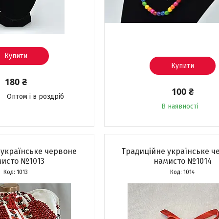
Купити
Купити
180 ₴
100 ₴
Оптом і в роздріб
В наявності
 українське червоне
Традиційне українське ч
мисто №1013
намисто №1014
1013
1014