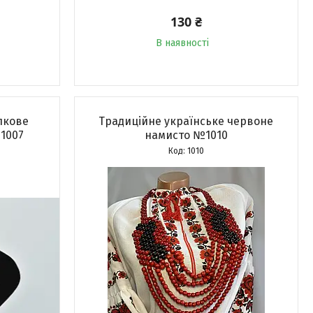
130 ₴
В наявності
лкове
Традиційне українське червоне
1007
намисто №1010
1010