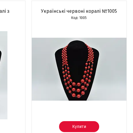
алі з
Українські червоні коралі №1005
1005
Купити