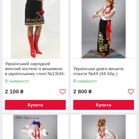
Український народний
жіночий костюм із вишивкою
Українська довга вишита
в українському стилі №13(44-
плахта №44 (44-56р.)
48р.)
В наявності
В наявності
2 100
2 800
₴
₴
Купити
Купити