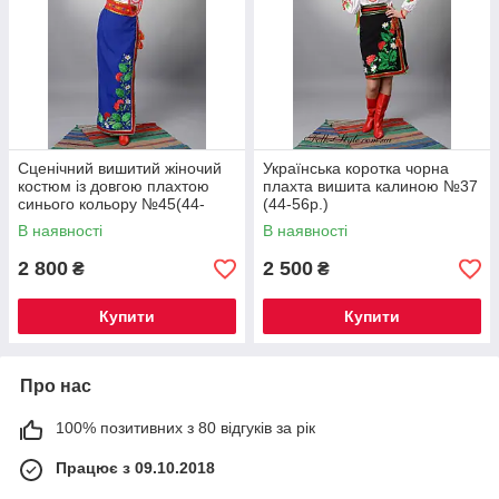
Сценічний вишитий жіночий
Українська коротка чорна
костюм із довгою плахтою
плахта вишита калиною №37
синього кольору №45(44-
(44-56р.)
56р.)
В наявності
В наявності
2 800
2 500
₴
₴
Купити
Купити
Про нас
100% позитивних з 80 відгуків за рік
Працює з 09.10.2018