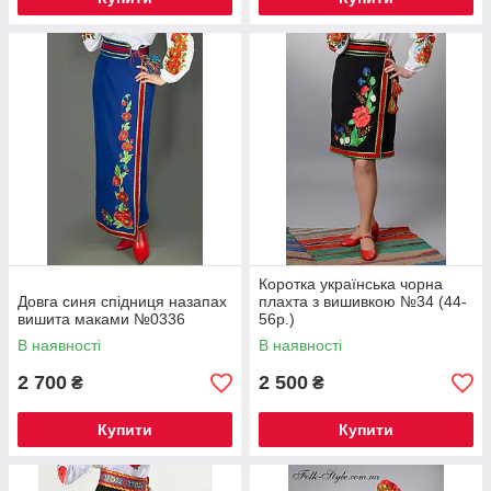
Коротка українська чорна
Довга синя спідниця назапах
плахта з вишивкою №34 (44-
вишита маками №0336
56р.)
В наявності
В наявності
2 700
2 500
₴
₴
Купити
Купити