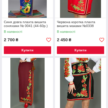
Синя довга плахта вишита
Червона коротка плахта
соняхами № 0041 (44-60р.)
вишита маками №0338
В наявності
В наявності
2 700
2 450
₴
₴
Купити
Купити