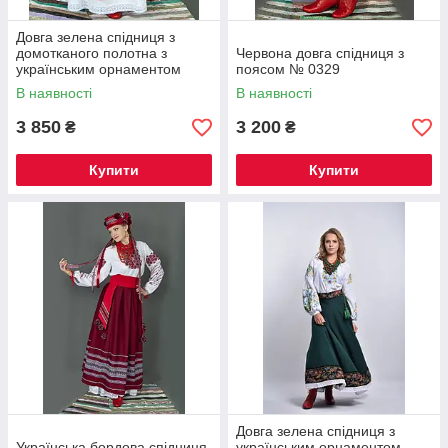
Довга зелена спідниця з
домотканого полотна з
Червона довга спідниця з
українським орнаментом
поясом № 0329
№0330
В наявності
В наявності
3 850
3 200
₴
₴
Купити
Купити
Довга зелена спідниця з
Українська бордова спідниця
українським орнаментом