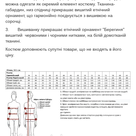
можна одягати як окремий елемент костюму. Тканина-
габардин, низ спідниці прикрашає вишитий етнічний
орнамент, що гармонійно поєднується з вишивкою на
сорочці.
3. Вишиванку прикрашає етнічний орнамент "Берегиня"
вишитий червоними і чорними нитками, на білій домотканій
тканині.
Костюм доповнюють супутні товари, що не входять в його
ціну.