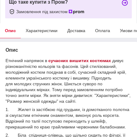
Що таке купити з Пром?
Замовлення під захистом
Опис
Характеристики
Доставка
Оплата
Умови п
Опис
Етнічний напрямок в
сучасних вишитих костюмах
дивує
різноманітністю кольорів та фасонів. Цей стилізований,
молодіжний костюм поєднав в собі, сучасний складний крій,
елементи українського костюму і вишивку. Підходить
для молодих струнких жінок. Шиється суворо по
індивідуальних мірках. Тому перед замовленням потрібно
точно зняти мірки. Як зняти мірки дивитися: "Характеристики",
"Размер женской одежды" на сайті.
1. Жилет із застібкою під грудьми, із домотканого полотна
зі смугастим етнічним онаментом, виконує роль корсета.
Відрізний по талії поступово переходить у шлейф,
прикрашений по краю грайливими червоними балабонами.
2. Біла спідниця-олівець, що щільно сидить по фігурі, її