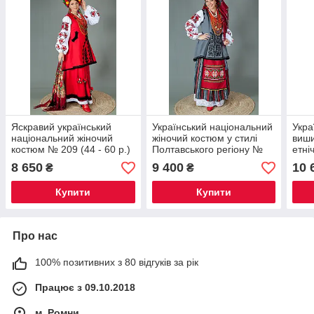
Яскравий український
Український національний
Укра
національний жіночий
жіночий костюм у стилі
виши
костюм № 209 (44 - 60 р.)
Полтавського регіону №
етні
208 (44 - 60 р.)
дов
8 650
9 400
10 
₴
₴
(44-
Купити
Купити
Про нас
100% позитивних з 80 відгуків за рік
Працює з 09.10.2018
м. Ромни