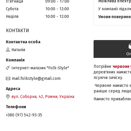
Пʼятниця
09:00
17:00
У компанії підк
Субота
10:00
12:00
Неділя
10:00
12:00
КОНТАКТИ
Наталія
О
Потрійне
червоне 
Інтернет-магазин "Folk-Style"
дерев'яних намисти
псуючи зачіску.
mail.folkstyle@gmail.com
Червоне намисто є 
раніше серед люде
вул. Соборна, 42, Ромни, Україна
Намисто приваблює
+380 (97) 542-93-35