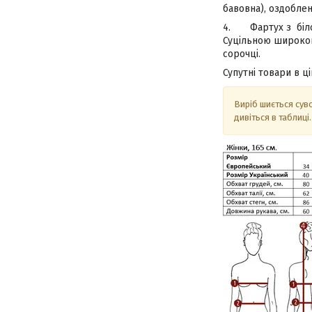
бавовна), оздобле
4. Фартух з білог
Суцільною широкою
сорочці.
Супутні товари в ц
Виріб шиється суво
дивіться в таблиці.