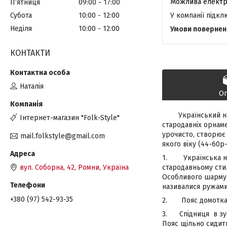
Пʼятниця
09:00
17:00
У компанії підк
Субота
10:00
12:00
Неділя
10:00
12:00
КОНТАКТИ
Наталія
О
Український на
Інтернет-магазин "Folk-Style"
стародавніх орнаме
урочисто, створює 
mail.folkstyle@gmail.com
якого віку (44-60р-
1. Українська нац
вул. Соборна, 42, Ромни, Україна
стародавньому стил
Особливого шарму 
називалися ружами
+380 (97) 542-93-35
2. Пояс домоткан
3. Спідниця в зус
Пояс щільно сидить