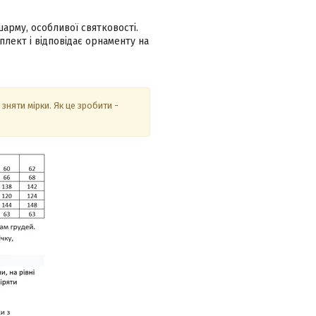
арму, особливої святковості.
ект і відповідає орнаменту на
няти мірки. Як це зробити -