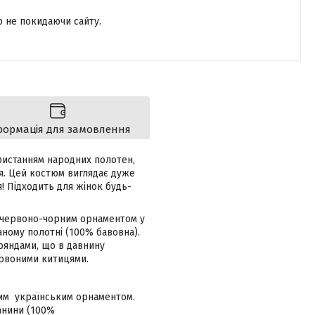
р не покидаючи сайту.
формація для замовлення
истанням народних полотен,
чя. Цей костюм виглядає дуже
! Підходить для жінок будь-
 червоно-чорним орнаментом у
аному полотні (100% бавовна).
ояндами, що в давнину
ервоними китицями.
тим українським орнаментом.
канини (100%