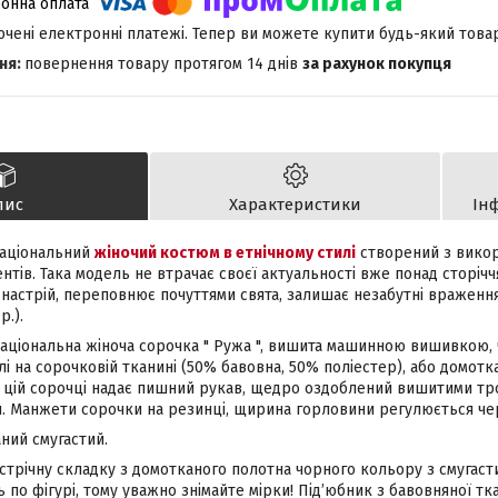
лючені електронні платежі. Тепер ви можете купити будь-який това
повернення товару протягом 14 днів
за рахунок покупця
пис
Характеристики
Ін
ціональний
жіночий костюм в етнічному стилі
створений з викор
нтів. Така модель не втрачає своєї актуальності вже понад сторіч
настрій, переповнює почуттями свята, залишає незабутні враження
р.).
іональна жіноча сорочка " Ружа ", вишита машинною вишивкою,
і на сорочковій тканині (50% бавовна, 50% поліестер), або домотк
цій сорочці надає пишний рукав, щедро оздоблений вишитими тр
. Манжети сорочки на резинці, щирина горловини регулюється ч
ий смугастий.
трічну складку з домотканого полотна чорного кольору з смугас
 по фігурі, тому уважно знімайте мірки! Під’юбник з бавовняної т