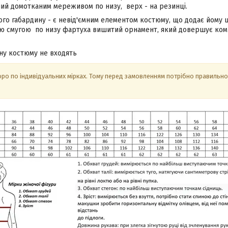
ний домотканим мереживом по низу, верх - на резинці.
о габардину - є невід'ємним елементом костюму, що додає йому ш
 смугою по низу фартуха вишитий орнамент, який довершує компл
іну костюму не входять
ро по індивідуальних мірках. Тому перед замовленням потрібно правильно з