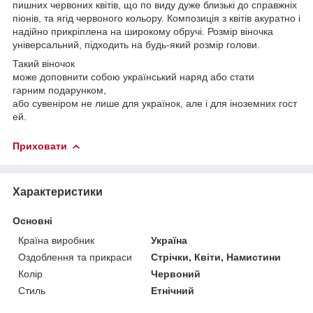
пишних червоних квітів, що по виду дуже близькі до справжніх
піонів, та ягід червоного кольору. Композиція з квітів акуратно і
надійно прикріплена на широкому обручі. Розмір віночка
універсальний, підходить на будь-який розмір голови.
Такий віночок
може доповнити собою український наряд або стати
гарним подарунком,
або сувеніром не лише для українок, але і для іноземних гост
ей.
Приховати
Характеристики
Основні
Країна виробник
Україна
Оздоблення та прикраси
Стрічки, Квіти, Намистини
Колір
Червоний
Стиль
Етнічний