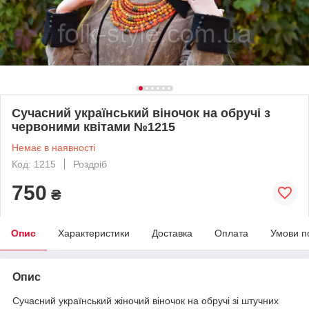
Сучасний український віночок на обручі з
червоними квітами №1215
Немає в наявності
Код: 1215
Роздріб
750
₴
Опис
Характеристики
Доставка
Оплата
Умови п
Опис
Сучасний український жіночий віночок на обручі зі штучних