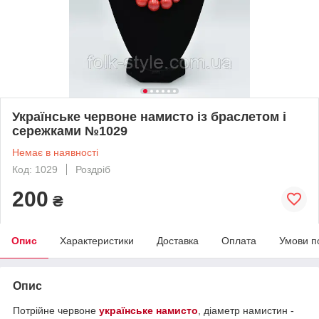
Українське червоне намисто із браслетом і
сережками №1029
Немає в наявності
Код: 1029
Роздріб
200
₴
Опис
Характеристики
Доставка
Оплата
Умови п
Опис
Потрійне червоне
українське намисто
, діаметр намистин -