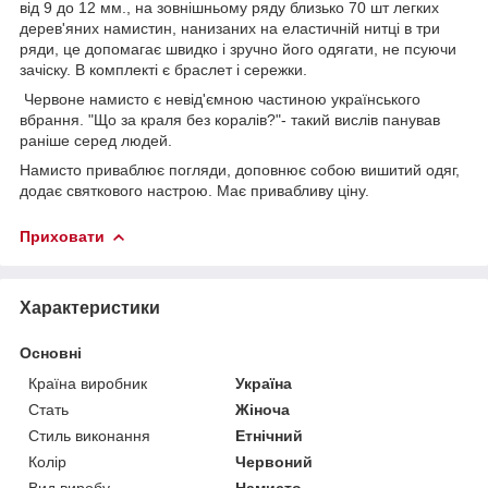
від 9 до 12 мм., на зовнішньому ряду близько 70 шт легких
дерев'яних намистин, нанизаних на еластичній нитці в три
ряди, це допомагає швидко і зручно його одягати, не псуючи
зачіску. В комплекті є браслет і сережки.
Червоне намисто є невід'ємною частиною українського
вбрання. "Що за краля без коралів?"- такий вислів панував
раніше серед людей.
Намисто приваблює погляди, доповнює собою вишитий одяг,
додає святкового настрою. Має привабливу ціну.
Приховати
Характеристики
Основні
Країна виробник
Україна
Стать
Жіноча
Стиль виконання
Етнічний
Колір
Червоний
Вид виробу
Намисто