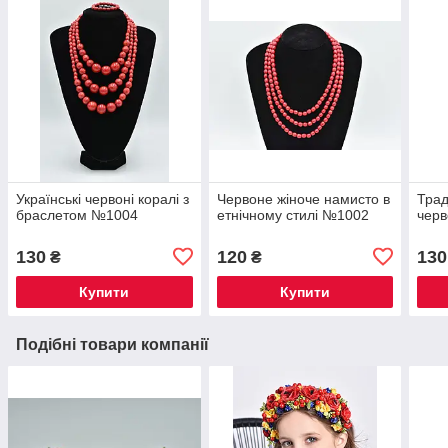
Українські червоні коралі з
Червоне жіноче намисто в
Трад
браслетом №1004
етнічному стилі №1002
чер
130
120
130
₴
₴
Купити
Купити
Подібні товари компанії