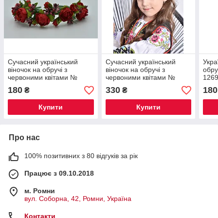
Сучасний український
Сучасний український
Укра
віночок на обручі з
віночок на обручі з
обру
червоними квітами №
червоними квітами №
126
1267
1302
180
330
180
₴
₴
Купити
Купити
Про нас
100% позитивних з 80 відгуків за рік
Працює з 09.10.2018
м. Ромни
вул. Соборна, 42, Ромни, Україна
Контакти