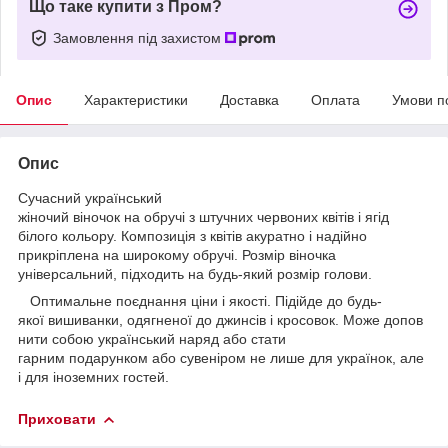
Що таке купити з Пром?
Замовлення під захистом
Опис
Характеристики
Доставка
Оплата
Умови п
Опис
Сучасний український
жіночий віночок на обручі з штучних червоних квітів і ягід
білого кольору. Композиція з квітів акуратно і надійно
прикріплена на широкому обручі. Розмір віночка
універсальний, підходить на будь-який розмір голови.
Оптимальне поєднання ціни і якості. Підійде до будь-
якої вишиванки, одягненої до джинсів і кросовок. Може допов
нити собою український наряд або стати
гарним подарунком або сувеніром не лише для українок, але
і для іноземних гостей.
Приховати