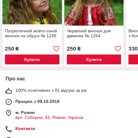
Патріотичний жовто-синій
Червоний віночок для
Віно
віночок на обручі № 1248
дівчинки № 1264
з бі
250
250
330
₴
₴
Купити
Купити
Про нас
100% позитивних з 81 відгука за рік
Працює з 09.10.2018
м. Ромни
вул. Соборна, 42, Ромни, Україна
Контакти