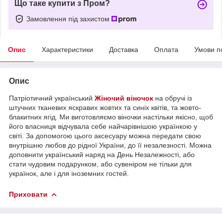
Що таке купити з Пром?
Замовлення під захистом
Опис
Характеристики
Доставка
Оплата
Умови п
Опис
Патріотичний український
Жіночий віночок
на обручі із
штучних тканевих яскравих жовтих та синіх квітів, та жовто-
блакитних ягід. Ми виготовляємо віночки настільки якісно, щоб
його власниця відчувала себе найчарівнішою українкою у
світі. За допомогою цього аксесуару можна передати свою
внутрішню любов до рідної України, до її незалезності. Можна
доповнити український наряд на День Незалежності, або
стати чудовим подарунком, або сувеніром не тільки для
українок, але і для іноземних гостей.
Приховати