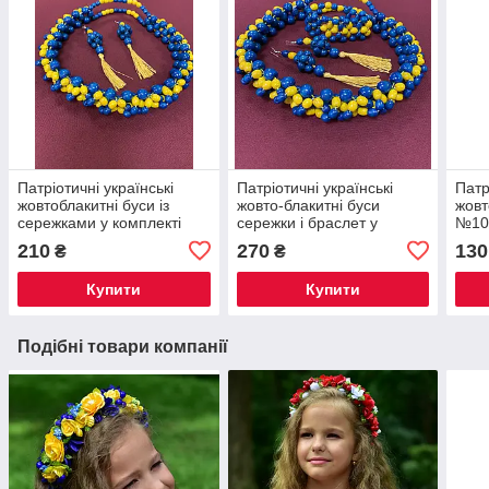
Патріотичні українські
Патріотичні українські
Патр
жовтоблакитні буси із
жовто-блакитні буси
жовт
сережками у комплекті
сережки і браслет у
№10
№1020
комплекті №1034
210
270
130
₴
₴
Купити
Купити
Подібні товари компанії