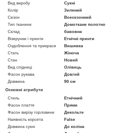
Вид виробу
Сукні
Колір
Зелений
Сезон
Всесезонний
Тип тканини
Домоткане полотно
Склад
бавовна
Візерунки і принти
Етнічні принти
Оздоблення та прикраси
Вишивка
Стать
Жіноча
Стан
Новий
Вид спідниці
Олівець
Фасон рукава
Довгий
Довжина
90 см
Основні атрибути
Стиль
Етнічний
Фасон плаття
Пряме
Фасон вирізу горловини
Декольте
Наявність корсета
False
Довжина сукні
До коліна