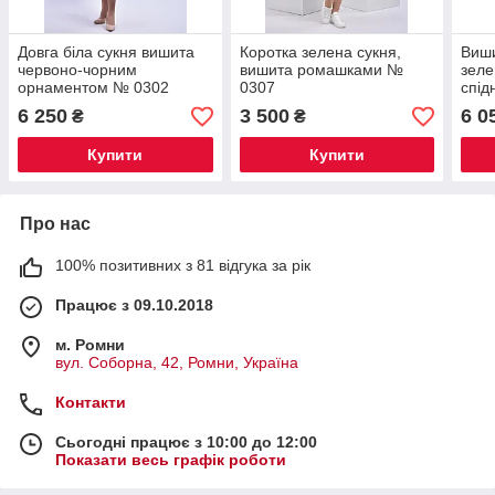
Довга біла сукня вишита
Коротка зелена сукня,
Виши
червоно-чорним
вишита ромашками №
зел
орнаментом № 0302
0307
спі
6 250
3 500
6 0
₴
₴
Купити
Купити
Про нас
100% позитивних з 81 відгука за рік
Працює з 09.10.2018
м. Ромни
вул. Соборна, 42, Ромни, Україна
Контакти
Сьогодні працює з 10:00 до 12:00
Показати весь графік роботи