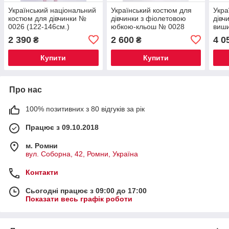
Український національний
Український костюм для
Укра
костюм для дівчинки №
дівчинки з фіолетовою
дівч
0026 (122-146см.)
юбкою-кльош № 0028
виш
(122-146см.)
152с
2 390
2 600
4 0
₴
₴
Купити
Купити
Про нас
100% позитивних з 80 відгуків за рік
Працює з 09.10.2018
м. Ромни
вул. Соборна, 42, Ромни, Україна
Контакти
Сьогодні працює з 09:00 до 17:00
Показати весь графік роботи