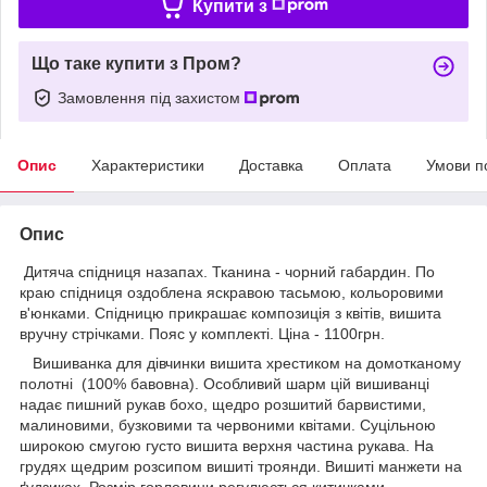
Купити з
Що таке купити з Пром?
Замовлення під захистом
Опис
Характеристики
Доставка
Оплата
Умови п
Опис
Дитяча спідниця назапах. Тканина - чорний габардин. По
краю спідниця оздоблена яскравою тасьмою, кольоровими
в'юнками. Спідницю прикрашає композиція з квітів, вишита
вручну стрічками. Пояс у комплекті. Ціна - 1100грн.
Вишиванка для дівчинки вишита хрестиком на домотканому
полотні (100% бавовна). Особливий шарм цій вишиванці
надає пишний рукав бохо, щедро розшитий барвистими,
малиновими, бузковими та червоними квітами. Суцільною
широкою смугою густо вишита верхня частина рукава. На
грудях щедрим розсипом вишиті троянди. Вишиті манжети на
ґудзиках. Розмір горловини регулюється китичками.