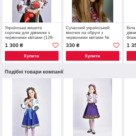
Українська вишита
Сучасний український
Біла
сорочка для дівчинки з
віночок на обручі з
дівч
червоними квітами (128-
червоними квітами №
бла
152см) №0354
1240
№03
1 300
330
1 3
₴
₴
Купити
Купити
Подібні товари компанії