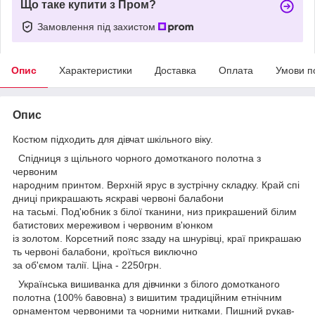
Що таке купити з Пром?
Замовлення під захистом
Опис
Характеристики
Доставка
Оплата
Умови п
Опис
Костюм підходить для дівчат шкільного віку.
Спідниця з щільного чорного домотканого полотна з
червоним
народним принтом. Верхній ярус в зустрічну складку. Край спі
дниці прикрашають яскраві червоні балабони
на тасьмі. Под'юбник з білої тканини, низ прикрашений білим
батистових мереживом і червоним в'юнком
із золотом. Корсетний пояс ззаду на шнурівці, краї прикрашаю
ть червоні балабони, кроїться виключно
за об'ємом талії. Ціна - 2250грн.
Українська вишиванка для дівчинки з білого домотканого
полотна (100% бавовна) з вишитим традиційним етнічним
орнаментом червоними та чорними нитками. Пишний рукав-