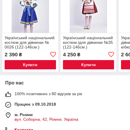
Український національний
Український національний
Укра
костюм для дівчинки №
костюм ідля дівчинки №35
дівч
0026 (122-146см.)
(122-146см.)
юбк
(122
2 390
4 250
2 6
₴
₴
Купити
Купити
Про нас
100% позитивних з 80 відгуків за рік
Працює з 09.10.2018
м. Ромни
вул. Соборна, 42, Ромни, Україна
Контакти