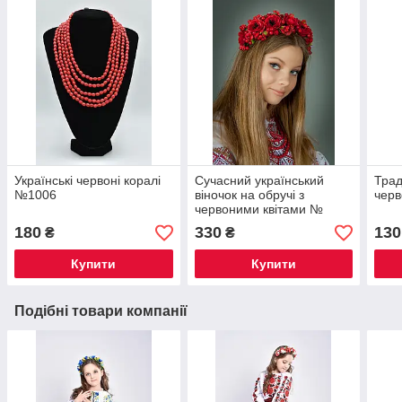
Українські червоні коралі
Сучасний український
Трад
№1006
віночок на обручі з
чер
червоними квітами №
1240
180
330
130
₴
₴
Купити
Купити
Подібні товари компанії