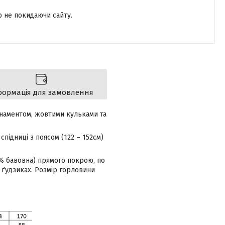
р не покидаючи сайту.
формація для замовлення
рнаментом, жовтими кульками та
підниці з поясом (122 – 152см)
% бавовна) прямого покрою, по
 ґудзиках. Розмір горловини