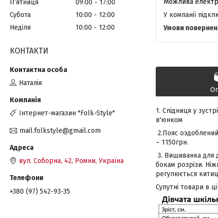
Пʼятниця
09:00
17:00
У компанії підк
Субота
10:00
12:00
Неділя
10:00
12:00
КОНТАКТИ
Наталія
О
1. Спідниця у зуст
Інтернет-магазин "Folk-Style"
в'юнком
mail.folkstyle@gmail.com
2.Пояс оздоблений 
– 1150грн.
3. Вишиванка для 
вул. Соборна, 42, Ромни, Україна
бокам розрізи. Ніж
регулюється китиця
Супутні товари в ці
+380 (97) 542-93-35