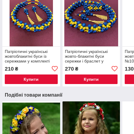
Патріотичні українські
Патріотичні українські
Патр
жовтоблакитні буси із
жовто-блакитні буси
жовт
сережками у комплекті
сережки і браслет у
№10
№1020
комплекті №1034
210
270
130
₴
₴
Купити
Купити
Подібні товари компанії