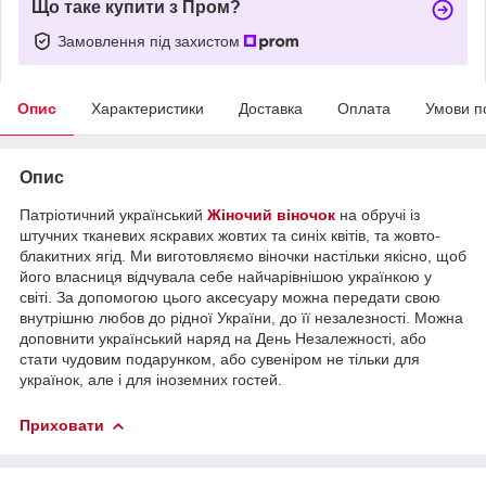
Що таке купити з Пром?
Замовлення під захистом
Опис
Характеристики
Доставка
Оплата
Умови п
Опис
Патріотичний український
Жіночий віночок
на обручі із
штучних тканевих яскравих жовтих та синіх квітів, та жовто-
блакитних ягід. Ми виготовляємо віночки настільки якісно, щоб
його власниця відчувала себе найчарівнішою українкою у
світі. За допомогою цього аксесуару можна передати свою
внутрішню любов до рідної України, до її незалезності. Можна
доповнити український наряд на День Незалежності, або
стати чудовим подарунком, або сувеніром не тільки для
українок, але і для іноземних гостей.
Приховати