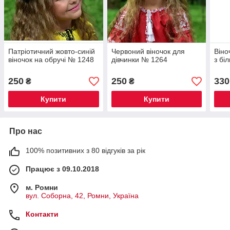
Патріотичний жовто-синій
Червоний віночок для
Віно
віночок на обручі № 1248
дівчинки № 1264
з бі
250
250
330
₴
₴
Купити
Купити
Про нас
100% позитивних з 80 відгуків за рік
Працює з 09.10.2018
м. Ромни
вул. Соборна, 42, Ромни, Україна
Контакти