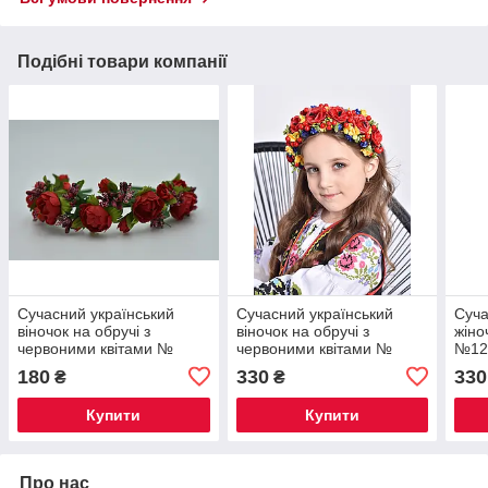
Подібні товари компанії
Сучасний український
Сучасний український
Суча
віночок на обручі з
віночок на обручі з
жіно
червоними квітами №
червоними квітами №
№12
1267
1302
180
330
330
₴
₴
Купити
Купити
Про нас