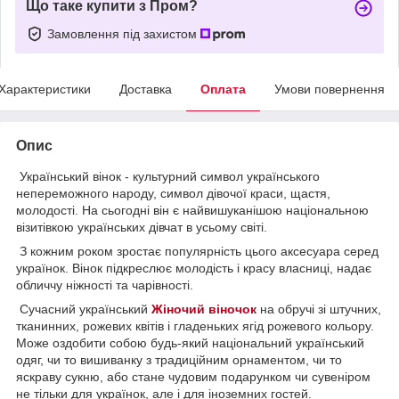
Що таке купити з Пром?
Замовлення під захистом
Характеристики
Доставка
Оплата
Умови повернення
Опис
Український вінок - культурний символ українського
непереможного народу, символ дівочої краси, щастя,
молодості. На сьогодні він є найвишуканішою національною
візитівкою українських дівчат в усьому світі.
З кожним роком зростає популярність цього аксесуара серед
українок. Вінок підкреслює молодість і красу власниці, надає
обличчу ніжності та чарівності.
Сучасний український
Жіночий віночок
на обручі зі штучних,
тканинних, рожевих квітів і гладеньких ягід рожевого кольору.
Може оздобити собою будь-який національний український
одяг, чи то вишиванку з традиційним орнаментом, чи то
яскраву сукню, або стане чудовим подарунком чи сувеніром
не тільки для українок, але і для іноземних гостей.