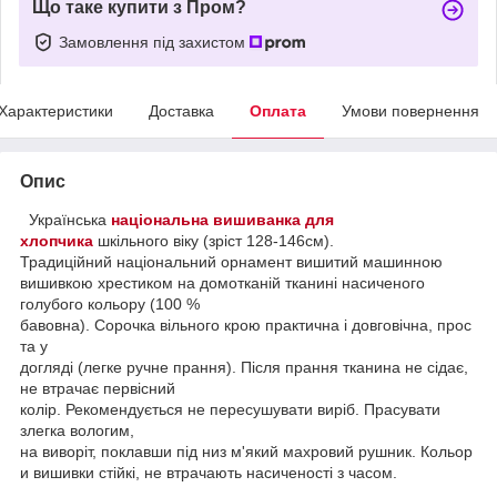
Що таке купити з Пром?
Замовлення під захистом
Характеристики
Доставка
Оплата
Умови повернення
Опис
Українська
національна вишиванка для
хлопчика
шкільного віку (зріст 128-146см).
Традиційний національний орнамент вишитий машинною
вишивкою хрестиком на домотканій тканині насиченого
голубого кольору (100 %
бавовна). Сорочка вільного крою практична і довговічна, прос
та у
догляді (легке ручне прання). Після прання тканина не сідає,
не втрачає первісний
колір. Рекомендується не пересушувати виріб. Прасувати
злегка вологим,
на виворіт, поклавши під низ м'який махровий рушник. Кольор
и вишивки стійкі, не втрачають насиченості з часом.