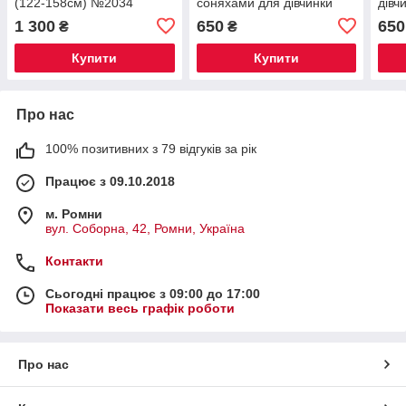
(122-158см) №2034
соняхами для дівчинки
дівч
(110,138,146см) №0344
№03
1 300
650
650
₴
₴
Купити
Купити
Про нас
100% позитивних з 79 відгуків за рік
Працює з 09.10.2018
м. Ромни
вул. Соборна, 42, Ромни, Україна
Контакти
Сьогодні працює з 09:00 до 17:00
Показати весь графік роботи
Про нас