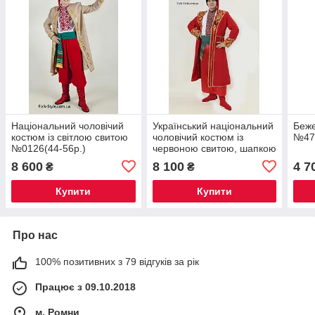
Національний чоловічий
Український національний
Беже
костюм із світлою свитою
чоловічий костюм із
№47
№0126(44-56р.)
червоною свитою, шапкою
та шароварами №5
8 600
8 100
4 7
₴
₴
Купити
Купити
Про нас
100% позитивних з 79 відгуків за рік
Працює з 09.10.2018
м. Ромни