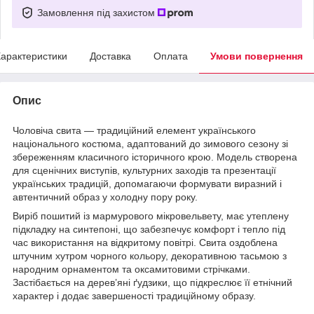
Замовлення під захистом
арактеристики
Доставка
Оплата
Умови повернення
Опис
Чоловіча свита — традиційний елемент українського
національного костюма, адаптований до зимового сезону зі
збереженням класичного історичного крою. Модель створена
для сценічних виступів, культурних заходів та презентації
українських традицій, допомагаючи формувати виразний і
автентичний образ у холодну пору року.
Виріб пошитий із мармурового мікровельвету, має утеплену
підкладку на синтепоні, що забезпечує комфорт і тепло під
час використання на відкритому повітрі. Свита оздоблена
штучним хутром чорного кольору, декоративною тасьмою з
народним орнаментом та оксамитовими стрічками.
Застібається на дерев’яні ґудзики, що підкреслює її етнічний
характер і додає завершеності традиційному образу.