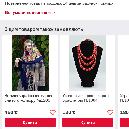
Повернення товару впродовж 14 днів за рахунок покупця
Всі умови повернення
З цим товаром також замовляють
Велика українська хустка
Українські червоні коралі з
Укра
синього кольору №1206
браслетом №1004
№10
450
130
180
₴
₴
Купити
Купити