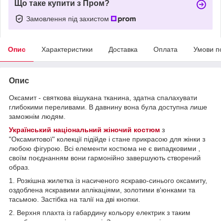
Що таке купити з Пром?
Замовлення під захистом
Опис
Характеристики
Доставка
Оплата
Умови п
Опис
Оксамит - святкова вішукана тканина, здатна спалахувати
глибокими переливами. В давнину вона була доступна лише
заможнім людям.
Український національний жіночий костюм
з
"Оксамитової" колекції підійде і стане прикрасою для жінки з
любою фігурою. Всі елементи костюма не є випадковими ,
своїм поєднанням вони гармонійно завершують створений
образ.
1. Розкішна жилетка із насиченого яскраво-синього оксамиту,
оздоблена яскравими аплікаціями, золотими в'юнками та
тасьмою. Застібка на талії на дві кнопки.
2. Верхня плахта із габардину кольору електрик з таким