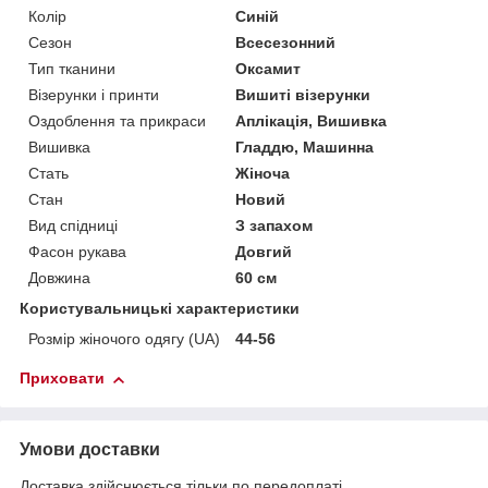
Колір
Синій
Сезон
Всесезонний
Тип тканини
Оксамит
Візерунки і принти
Вишиті візерунки
Оздоблення та прикраси
Аплікація, Вишивка
Вишивка
Гладдю, Машинна
Стать
Жіноча
Стан
Новий
Вид спідниці
З запахом
Фасон рукава
Довгий
Довжина
60 см
Користувальницькі характеристики
Розмір жіночого одягу (UA)
44-56
Приховати
Умови доставки
Доставка здійснюється тільки по передоплаті.