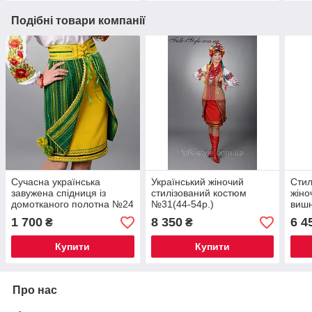
Подібні товари компанії
Сучасна українська
Український жіночий
Стил
завужена спідниця із
стилізований костюм
жіно
домотканого полотна №24
№31(44-54р.)
вишн
(44-54р.)
77(4
1 700
8 350
6 4
₴
₴
Купити
Купити
Про нас