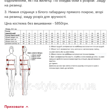
оздобленням, як і на жилетці. По обидва боки є розрізи. Ззаду
на резинці.
3. Нижня спідниця з білого габардину прямого покрою, вгорі
на резинці, ззаду розріз для зручності.
Ціна костюма без вишиванки - 5850грн.
Приховати