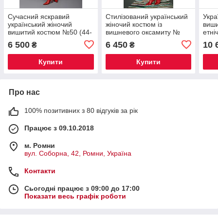
Сучасний яскравий
Стилізований український
Укра
український жіночий
жіночий костюм із
виши
вишитий костюм №50 (44-
вишневого оксамиту №
етні
56р.)
77(44-56р.)
дов
6 500
6 450
10 
₴
₴
(44-
Купити
Купити
Про нас
100% позитивних з 80 відгуків за рік
Працює з 09.10.2018
м. Ромни
вул. Соборна, 42, Ромни, Україна
Контакти
Сьогодні працює з 09:00 до 17:00
Показати весь графік роботи