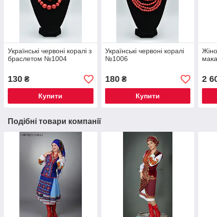
Українські червоні коралі з
Українські червоні коралі
Жіно
браслетом №1004
№1006
мака
130
180
2 6
₴
₴
Купити
Купити
Подібні товари компанії