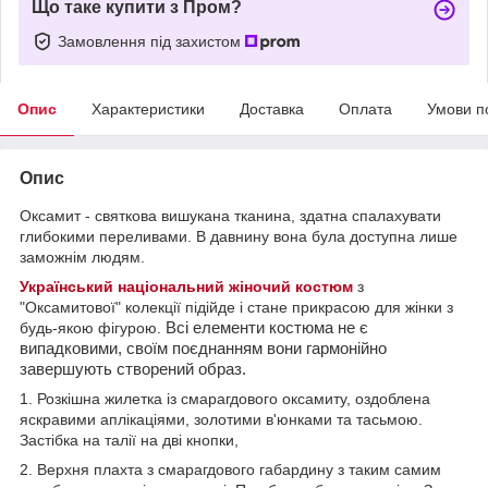
Що таке купити з Пром?
Замовлення під захистом
Опис
Характеристики
Доставка
Оплата
Умови п
Опис
Оксамит - святкова вишукана тканина, здатна спалахувати
глибокими переливами. В давнину вона була доступна лише
заможнім людям.
Український національний жіночий костюм
з
"Оксамитової" колекції підійде і стане прикрасою для жінки з
будь-якою фігурою.
Всі елементи костюма не є
випадковими, своїм поєднанням вони гармонійно
завершують створений образ.
1. Розкішна жилетка із смарагдового оксамиту, оздоблена
яскравими аплікаціями, золотими в'юнками та тасьмою.
Застібка на талії на дві кнопки,
2. Верхня плахта з смарагдового габардину з таким самим