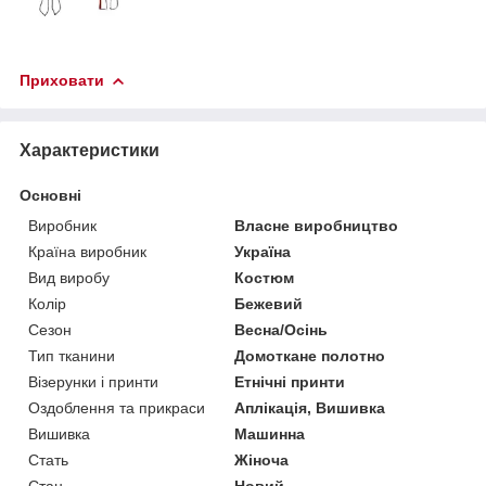
Приховати
Характеристики
Основні
Виробник
Власне виробництво
Країна виробник
Україна
Вид виробу
Костюм
Колір
Бежевий
Сезон
Весна/Осінь
Тип тканини
Домоткане полотно
Візерунки і принти
Етнічні принти
Оздоблення та прикраси
Аплікація, Вишивка
Вишивка
Машинна
Стать
Жіноча