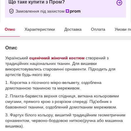
Що таке купити з Пром?
Замовлення під захистом
Опис
Характеристики
Доставка
Оплата
Умови п
Опис
Український
сценічний жіночий костюм
створений з
традиційних національних тканин. Для вишивки
використовувались старовинні орнаменти. Підходить для
артистів будь-якого віку.
1. Корсетка з пісочного мікро-вельвету, оздоблена
домотканною тканиною та мереживом.
2. Плахта-барвиста верхня спідниця, виткана кольоровими
смугами, прямого крою з розрізом спереді. Під'юбник з
бавовняної тканини, оздоблений домотканим мереживом.
3. Фартух білого кольору, вишитий традиційним геометричним
орнаментом, червоно-бордовою ниткою(ручна або машинна
вишивка).