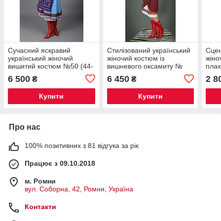
Сучасний яскравий
Стилізований український
Сцен
український жіночий
жіночий костюм із
жіно
вишитий костюм №50 (44-
вишневого оксамиту №
плах
56р.)
77(44-56р.)
№45(
6 500
6 450
2 8
₴
₴
Купити
Купити
Про нас
100% позитивних з 81 відгука за рік
Працює з 09.10.2018
м. Ромни
вул. Соборна, 42, Ромни, Україна
Контакти