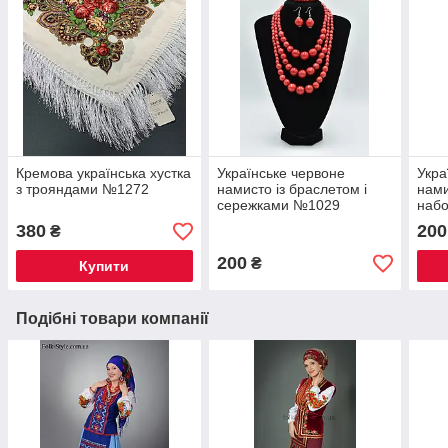
Кремова українська хустка
Українське червоне
Укра
з трояндами №1272
намисто із браслетом і
нами
сережками №1029
наб
380
200
₴
200
₴
Купити
Подібні товари компанії