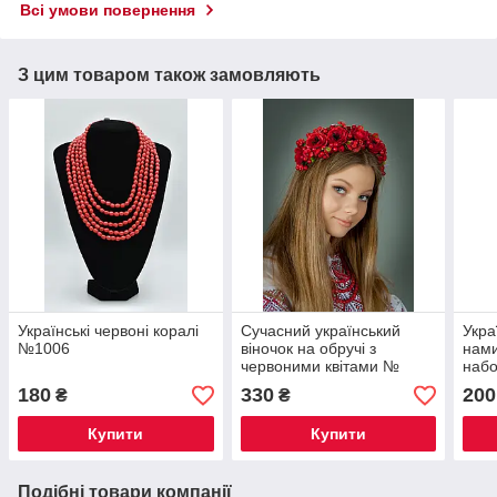
Всі умови повернення
З цим товаром також замовляють
Українські червоні коралі
Сучасний український
Укра
№1006
віночок на обручі з
нами
червоними квітами №
наб
1240
180
330
200
₴
₴
Купити
Купити
Подібні товари компанії