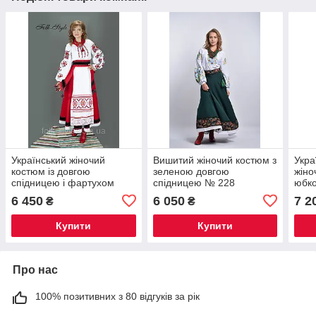
Український жіночий
Вишитий жіночий костюм з
Укра
костюм із довгою
зеленою довгою
жіно
спідницею і фартухом
спідницею № 228
юбко
№73
фар
6 450
6 050
7 2
₴
₴
Купити
Купити
Про нас
100% позитивних з 80 відгуків за рік