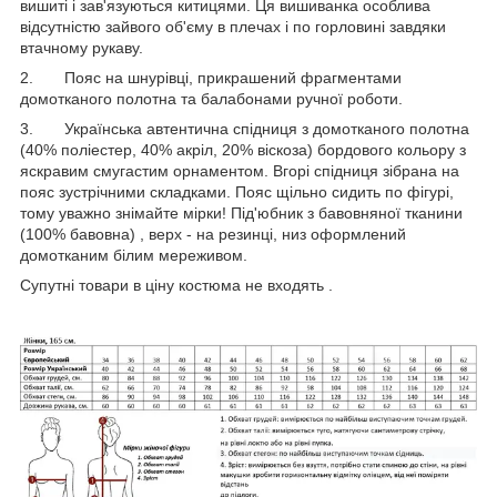
вишиті і зав'язуються китицями. Ця вишиванка особлива
відсутністю зайвого об'єму в плечах і по горловині завдяки
втачному рукаву.
2. Пояс на шнурівці, прикрашений фрагментами
домотканого полотна та балабонами ручної роботи.
3. Українська автентична спідниця з домотканого полотна
(40% поліестер, 40% акріл, 20% віскоза) бордового кольору з
яскравим смугастим орнаментом. Вгорі спідниця зібрана на
пояс зустрічними складками. Пояс щільно сидить по фігурі,
тому уважно знімайте мірки! Під'юбник з бавовняної тканини
(100% бавовна) , верх - на резинці, низ оформлений
домотканим білим мереживом.
Супутні товари в ціну костюма не входять .