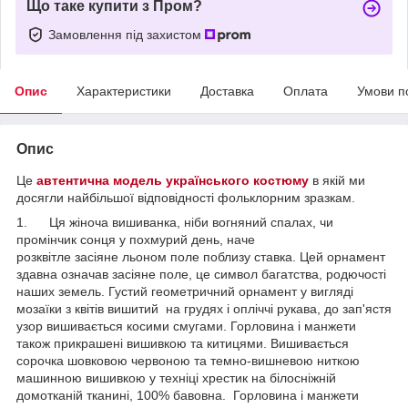
Що таке купити з Пром?
Замовлення під захистом
Опис
Характеристики
Доставка
Оплата
Умови п
Опис
Це
автентична модель українського костюму
в якій ми
досягли найбільшої відповідності фольклорним зразкам.
1. Ця жіноча вишиванка, ніби вогняний спалах, чи
промінчик сонця у похмурий день, наче
розквітле засіяне льоном поле поблизу ставка. Цей орнамент
здавна означав засіяне поле, це символ багатства, родючості
наших земель. Густий геометричний орнамент у вигляді
мозаїки з квітів вишитий на грудях і опліччі рукава, до зап'ястя
узор вишивається косими смугами. Горловина і манжети
також прикрашені вишивкою та китицями. Вишивається
сорочка шовковою червоною та темно-вишневою ниткою
машинною вишивкою у техніці хрестик на білосніжній
домотканій тканині, 100% бавовна. Горловина і манжети