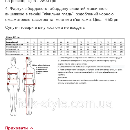
на резинці. Ціна - 2800 грн.
4. Фартух з бордового габардину вишитий машинною
вишивкою в техніці "лічильна гладь", оздоблений чорною
оксамитовою тасьмою та жовтими в'юнками. Ціна - 650грн.
Супутні товари в ціну костюма не входять
Приховати