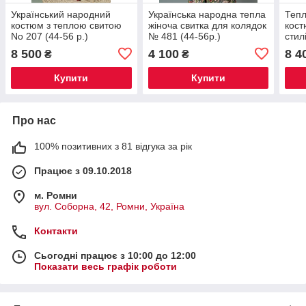
Український народний
Українська народна тепла
Тепл
костюм з теплою свитою
жіноча свитка для колядок
кост
No 207 (44-56 р.)
№ 481 (44-56р.)
стил
8 500
4 100
8 4
₴
₴
Купити
Купити
Про нас
100% позитивних з 81 відгука за рік
Працює з 09.10.2018
м. Ромни
вул. Соборна, 42, Ромни, Україна
Контакти
Сьогодні працює з 10:00 до 12:00
Показати весь графік роботи