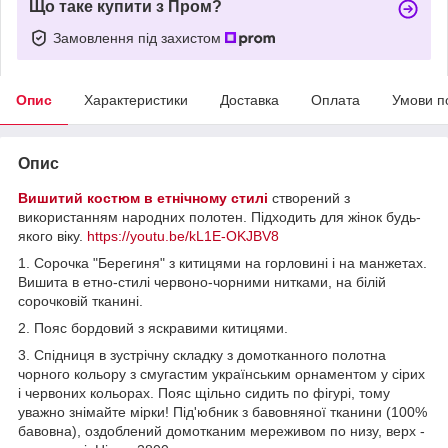
Що таке купити з Пром?
Замовлення під захистом
Опис
Характеристики
Доставка
Оплата
Умови п
Опис
Вишитий костюм в етнічному стилі
створений з
використанням народних полотен. Підходить для жінок будь-
якого віку.
https://youtu.be/kL1E-OKJBV8
1. Сорочка "Берегиня" з китицями на горловині і на манжетах.
Вишита в етно-стилі червоно-чорними нитками, на білій
сорочковій тканині.
2. Пояс бордовий з яскравими китицями.
3. Спідниця в зустрічну складку з домотканного полотна
чорного кольору з смугастим українським орнаментом у сірих
і червоних кольорах. Пояс щільно сидить по фігурі, тому
уважно знімайте мірки! Під'юбник з бавовняної тканини (100%
бавовна), оздоблений домотканим мереживом по низу, верх -