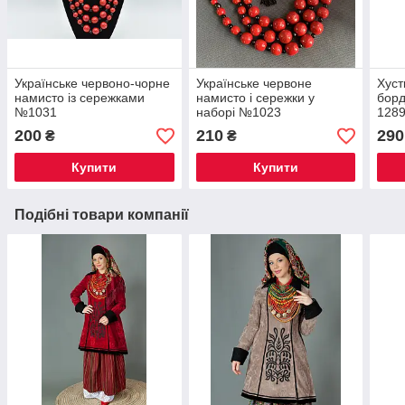
Українське червоно-чорне
Українське червоне
Хуст
намисто із сережками
намисто і сережки у
борд
№1031
наборі №1023
128
200
210
290
₴
₴
Купити
Купити
Подібні товари компанії