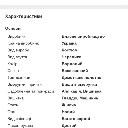
Характеристики
Основні
Виробник
Власне виробництво
Країна виробник
Україна
Вид виробу
Костюм
Вид взуття
Черевики
Колір
Бордовий
Сезон
Всесезонний
Тип тканини
Домоткане полотно
Візерунки і принти
Вишиті візерунки
Оздоблення та прикраси
Аплікація, Вишивка
Вишивка
Гладдю, Машинна
Стать
Жіноча
Стан
Новий
Вид спідниці
Багатошарові
Фасон рукава
Довгий