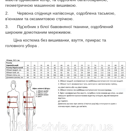
геометричною машинною вишивкою.
2. Червона спідниця напівсонце, оздоблена тасьмою,
в’юнками та оксамитовою стрічкою.
3. Під’юбник з білої бавовняної тканини, оздоблений
широким домотканим мереживом.
Ціна костюма без вишиванки, взуття, прикрас та
головного убора .