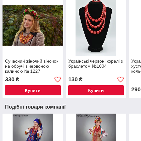
Сучасний жіночий віночок
Українські червоні коралі з
Укра
на обручі з червоною
браслетом №1004
хуст
калиною № 1227
коль
No1
330
130
₴
₴
290
Купити
Купити
Подібні товари компанії