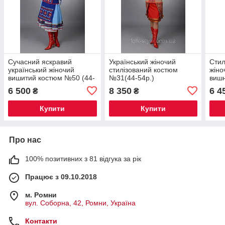
Сучасний яскравий
Український жіночий
Стил
український жіночий
стилізований костюм
жіно
вишитий костюм №50 (44-
№31(44-54р.)
вишн
56р.)
77(4
6 500
8 350
6 4
₴
₴
Купити
Купити
Про нас
100% позитивних з 81 відгука за рік
Працює з 09.10.2018
м. Ромни
вул. Соборна, 42, Ромни, Україна
Контакти