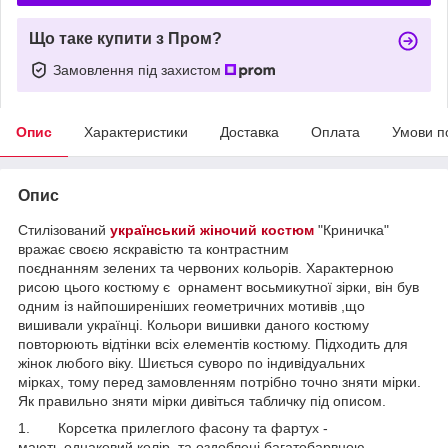
Що таке купити з Пром?
Замовлення під захистом
Опис
Характеристики
Доставка
Оплата
Умови п
Опис
Стилізований
український жіночий костюм
"Криничка"
вражає своєю яскравістю та контрастним
поєднанням зелених та червоних кольорів. Характерною
рисою цього костюму є орнамент восьмикутної зірки, він був
одним із найпоширеніших геометричних мотивів ,що
вишивали українці. Кольори вишивки даного костюму
повторюють відтінки всіх елементів костюму. Підходить для
жінок любого віку. Шиється суворо по індивідуальних
мірках, тому перед замовленням потрібно точно зняти мірки.
Як правильно зняти мірки дивіться табличку під описом.
1. Корсетка прилеглого фасону та фартух -
мають однаковий колір, та оздоблені багатобарвною,