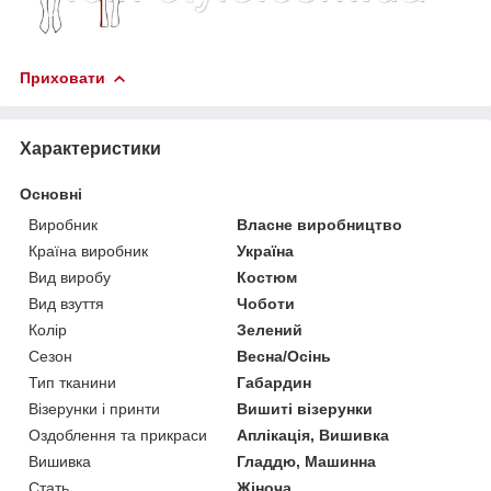
Приховати
Характеристики
Основні
Виробник
Власне виробництво
Країна виробник
Україна
Вид виробу
Костюм
Вид взуття
Чоботи
Колір
Зелений
Сезон
Весна/Осінь
Тип тканини
Габардин
Візерунки і принти
Вишиті візерунки
Оздоблення та прикраси
Аплікація, Вишивка
Вишивка
Гладдю, Машинна
Стать
Жіноча