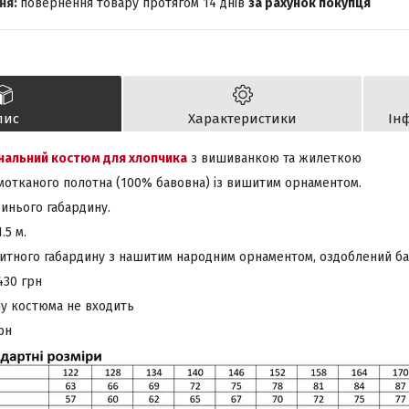
повернення товару протягом 14 днів
за рахунок покупця
пис
Характеристики
Ін
нальний костюм для хлопчика
з вишиванкою та жилеткою
тканого полотна (100% бавовна) із вишитим орнаментом.
нього габардину.
5 м.
тного габардину з нашитим народним орнаментом, оздоблений ба
430 грн
ну костюма не входить
рн