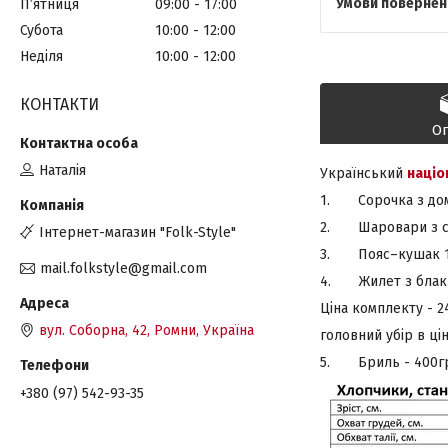
Пʼятниця
09:00
17:00
Субота
10:00
12:00
Неділя
10:00
12:00
КОНТАКТИ
О
Наталія
Український
націо
1. Сорочка з домо
2. Шаровари з си
Інтернет-магазин "Folk-Style"
3. Пояс–кушак 1.
mail.folkstyle@gmail.com
4. Жилет з блаки
Ціна комплекту - 2
вул. Соборна, 42, Ромни, Україна
головний убір в ці
5. Бриль - 400г
+380 (97) 542-93-35