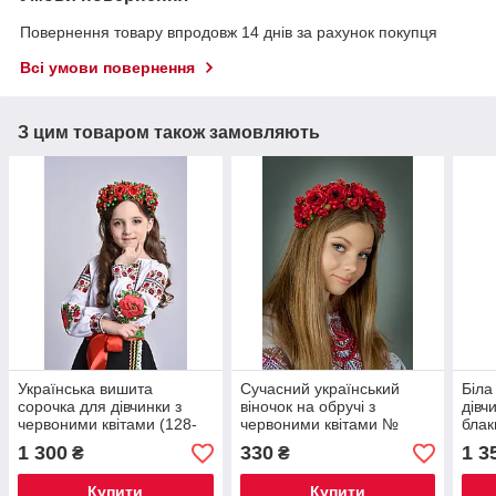
Повернення товару впродовж 14 днів за рахунок покупця
Всі умови повернення
З цим товаром також замовляють
Українська вишита
Сучасний український
Біла
сорочка для дівчинки з
віночок на обручі з
дівч
червоними квітами (128-
червоними квітами №
бла
152см) №0354
1240
№03
1 300
330
1 3
₴
₴
Купити
Купити