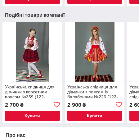
Подібні товари компанії
Українська спідниця для
Українська спідниця для
Укра
дівчинки з корсетним
дівчинки з поясом із
дівч
поясом №359 (122-
балабонами №226 (122-
спі
152см.)
152см.)
стрі
2 700
2 900
2 6
₴
₴
146с
Купити
Купити
Про нас