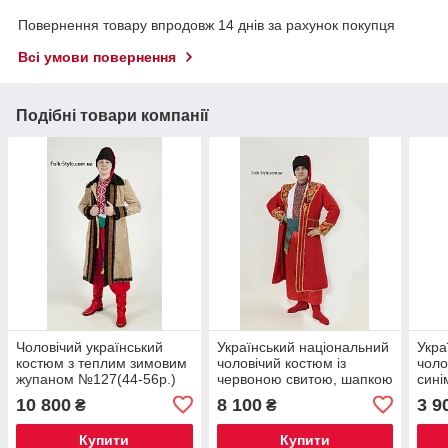
Повернення товару впродовж 14 днів за рахунок покупця
Всі умови повернення
Подібні товари компанії
Чоловічий український
Український національний
Укра
костюм з теплим зимовим
чоловічий костюм із
чоло
жупаном №127(44-56р.)
червоною свитою, шапкою
син
та шароварами №5
10 800
8 100
3 9
₴
₴
Купити
Купити