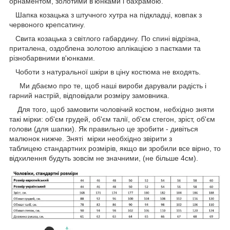
орнаментом, золотими в'юнками і бахрамою.
Шапка козацька з штучного хутра на підкладці, ковпак з
червоного крепсатину.
Свита козацька з світлого габардину. По спині відрізна,
приталена, оздоблена золотою аплікацією з паєтками та
різнобарвними в'юнками.
Чоботи з натуральної шкіри в ціну костюма не входять.
Ми дбаємо про те, щоб наші вироби дарували радість і
гарний настрій, відповідали розміру замовника.
Для того, щоб замовити чоловічий костюм, небхідно зняти
такі мірки: об'єм грудей, об'єм талії, об'єм стегон, зріст, об'єм
голови (для шапки). Як правильно це зробити - дивіться
малюнок нижче. Зняті мірки необхідно звірити з
таблицею стандартних розмірів, якщо ви зробили все вірно, то
відхилення будуть зовсім не значними, (не більше 4см).