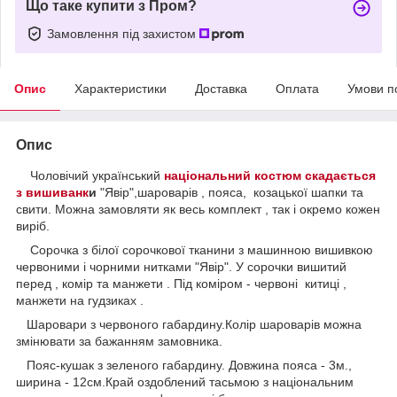
Що таке купити з Пром?
Замовлення під захистом
Опис
Характеристики
Доставка
Оплата
Умови п
Опис
Чоловічий український
національний костюм скадається
з вишиванк
и
"Явір",шароварів , пояса, козацької шапки та
свити. Можна замовляти як весь комплект , так і окремо кожен
виріб.
Сорочка з білої сорочкової тканини з машинною вишивкою
червоними і чорними нитками "Явір". У сорочки вишитий
перед , комір та манжети . Під коміром - червоні китиці ,
манжети на гудзиках .
Шаровари з червоного габардину.Колір шароварів можна
змінювати за бажанням замовника.
Пояс-кушак з зеленого габардину. Довжина пояса - 3м.,
ширина - 12см.Край оздоблений тасьмою з національним