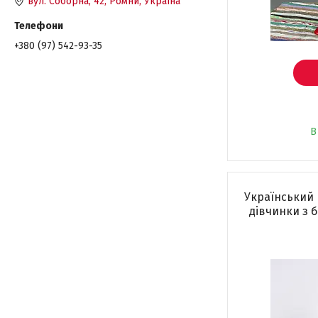
вул. Соборна, 42, Ромни, Україна
+380 (97) 542-93-35
В
Український
дівчинки з 