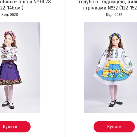
 юбкою-кльош № 0028
голубою спідницею, ви
122-146см.)
стрічками №32 (122-152
0028
0032
Купити
Купити