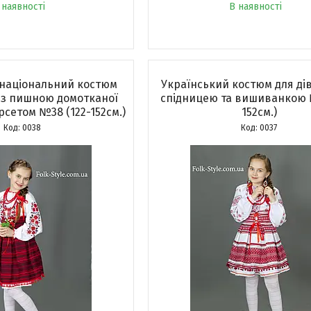
 наявності
В наявності
 національний костюм
Український костюм для дів
 з пишною домотканої
спідницею та вишиванкою 
рсетом №38 (122-152см.)
152см.)
0038
0037