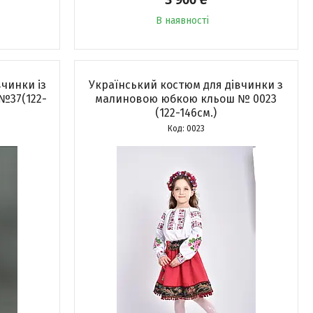
В наявності
чинки із
Український костюм для дівчинки з
№37(122-
малиновою юбкою кльош № 0023
(122-146см.)
0023