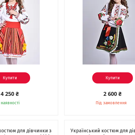
Купити
Купити
4 250 ₴
2 600 ₴
 наявності
Під замовлення
костюм для дівчинки з
Український костюм для ді