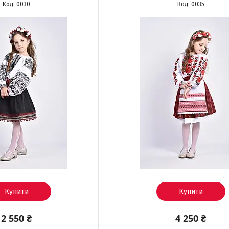
0030
0035
Купити
Купити
2 550 ₴
4 250 ₴