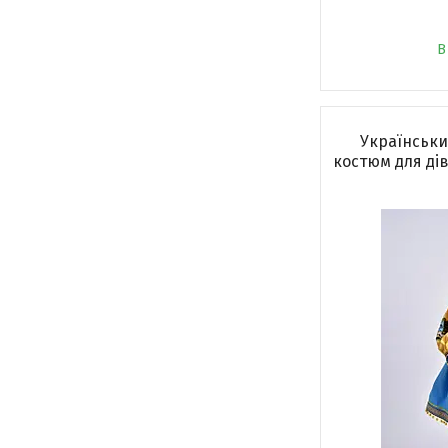
В
Українськ
костюм для дів