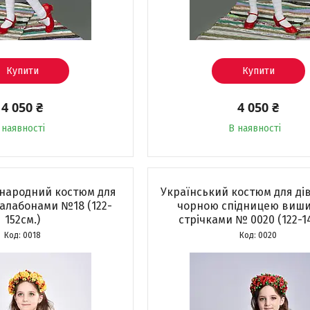
Купити
Купити
4 050 ₴
4 050 ₴
 наявності
В наявності
 народний костюм для
Український костюм для дів
балабонами №18 (122-
чорною спідницею виш
152см.)
стрічками № 0020 (122-1
0018
0020