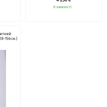
В наявності
китний
8-156см.)