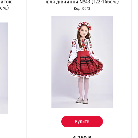
шитою
ідля дівчинки №43 (122-146см.)
см.)
0043
Купити
4 250 ₴