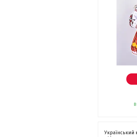
В
Український 