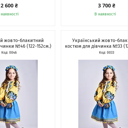
2 600 ₴
3 700 ₴
 наявності
В наявності
ий жовто-блакитний
Український жовто-бла
чинки №46 (122-152см.)
костюм для дівчинка №33 (12
0046
0033