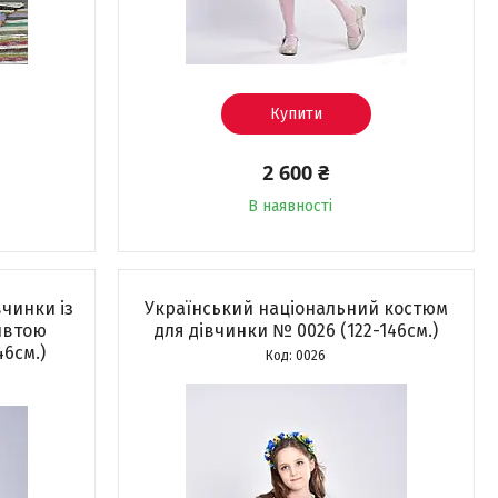
Купити
2 600 ₴
В наявності
чинки із
Український національний костюм
ивтою
для дівчинки № 0026 (122-146см.)
46см.)
0026