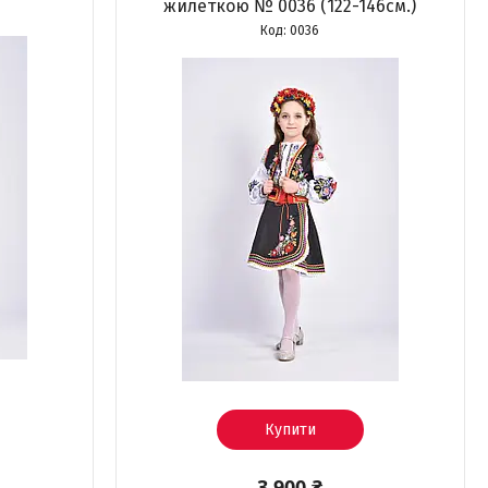
жилеткою № 0036 (122-146см.)
0036
Купити
3 900 ₴