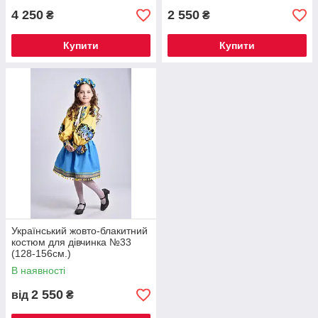
4 250
2 550
₴
₴
Купити
Купити
Український жовто-блакитний
костюм для дівчинка №33
(128-156см.)
В наявності
2 550
від
₴