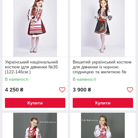
Український національний
Вишитий український костюм
костюм ідля дівчинки №35
для дівчинки із чорною
(122-146см.)
спідницею та жилеткою №
0036 (122-146см.)
В наявності
В наявності
4 250
3 900
₴
₴
Купити
Купити