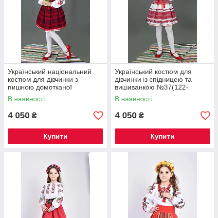
Український національний
Український костюм для
костюм для дівчинки з
дівчинки із спідницею та
пишною домотканої
вишиванкою №37(122-
спідницею і корсетом №38
152см.)
В наявності
В наявності
(122-152см.)
4 050
4 050
₴
₴
Купити
Купити