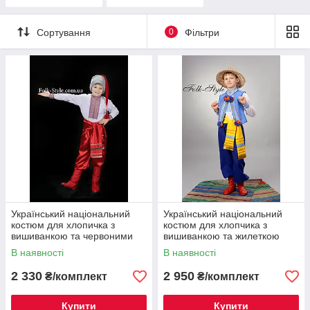
вишивкою
дівчаток
Сортування
0
Фільтри
Український національний
Український національний
костюм для хлопичка з
костюм для хлопчика з
вишиванкою та червоними
вишиванкою та жилеткою
шароварами №10(116-
№21(122-156см.)
В наявності
В наявності
152см.)
2 330
2 950
₴/комплект
₴/комплект
Купити
Купити