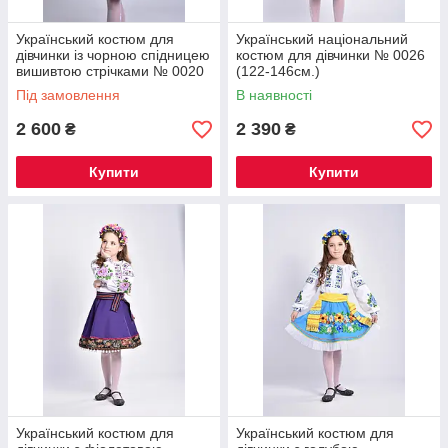
Український костюм для
Український національний
дівчинки із чорною спідницею
костюм для дівчинки № 0026
вишивтою стрічками № 0020
(122-146см.)
(122-146см.)
Під замовлення
В наявності
2 600
2 390
₴
₴
Купити
Купити
Український костюм для
Український костюм для