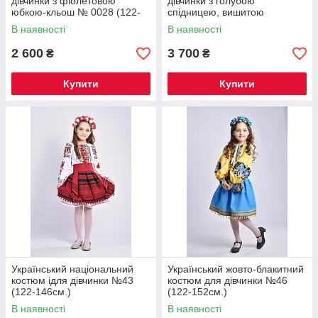
дівчинки з фіолетовою
дівчинки з голубою
юбкою-кльош № 0028 (122-
спідницею, вишитою
146см.)
стрічками №32 (122-152см.)
В наявності
В наявності
2 600
3 700
₴
₴
Купити
Купити
Український національний
Український жовто-блакитний
костюм ідля дівчинки №43
костюм для дівчинки №46
(122-146см.)
(122-152см.)
В наявності
В наявності